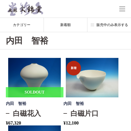
カテゴリー
新着順
販売中のみ表示する
内田 智裕
新着
SOLDOUT
内田 智裕
内田 智裕
白磁花入
白磁片口
¥
67,320
¥
12,100