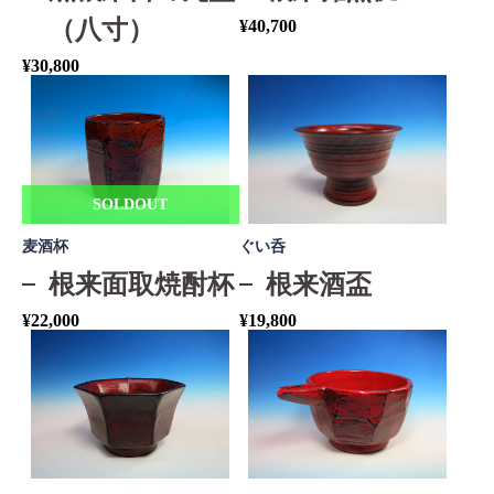
（八寸）
¥
40,700
¥
30,800
SOLDOUT
麦酒杯
ぐい呑
根来面取焼酎杯
根来酒盃
¥
22,000
¥
19,800