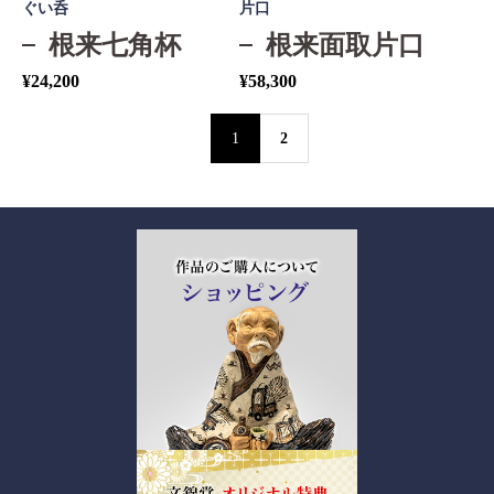
ぐい呑
片口
根来七角杯
根来面取片口
¥
24,200
¥
58,300
1
2