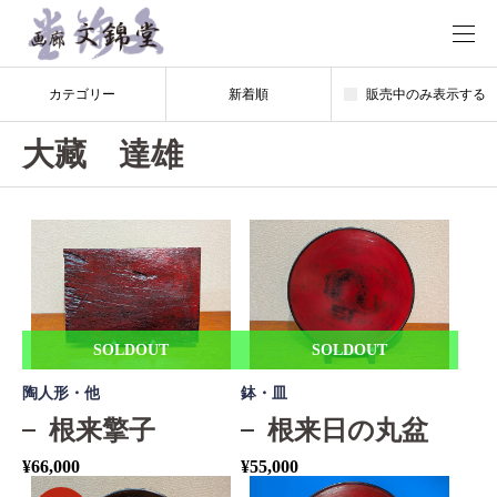
カテゴリー
新着順
販売中のみ表示する
大藏 達雄
SOLDOUT
SOLDOUT
陶人形・他
鉢・皿
根来擎子
根来日の丸盆
¥
66,000
¥
55,000