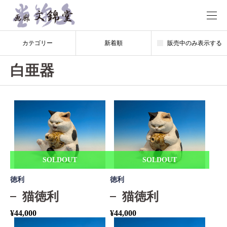
カテゴリー
新着順
販売中のみ表示する
白亜器
SOLDOUT
SOLDOUT
徳利
徳利
猫徳利
猫徳利
¥
44,000
¥
44,000