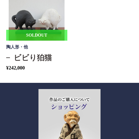
SOLDOUT
陶人形・他
ビビり狛猫
¥
242,000