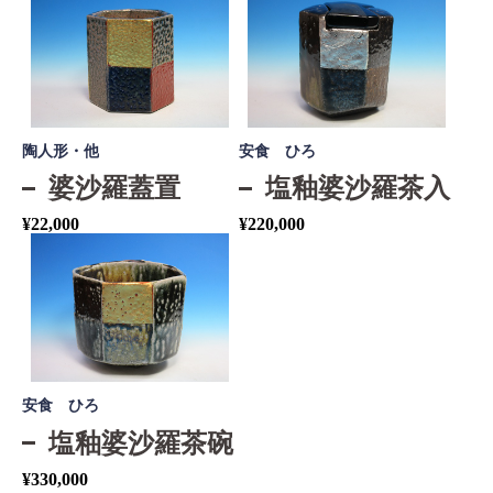
陶人形・他
安食 ひろ
婆沙羅蓋置
塩釉婆沙羅茶入
¥
22,000
¥
220,000
安食 ひろ
塩釉婆沙羅茶碗
¥
330,000