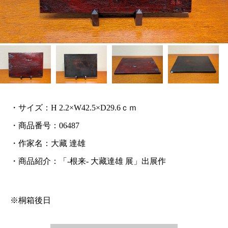
・サイズ：H 2.2×W42.5×D29.6ｃｍ
・商品番号：06487
・作家名：大藏 達雄
・商品紹介：「-根来- 大藏達雄 展」出展作
※桐箱後日