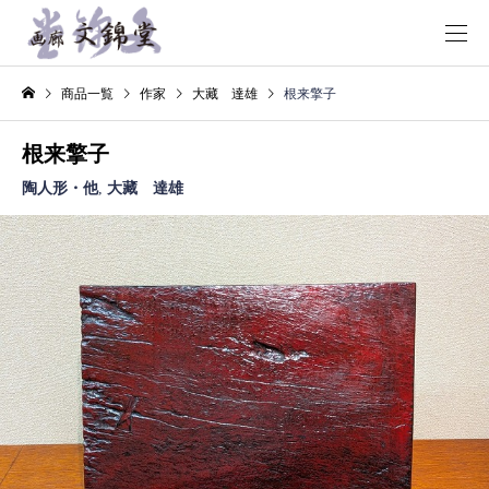
商品一覧
作家
大藏 達雄
根来擎子
根来擎子
陶人形・他
,
大藏 達雄