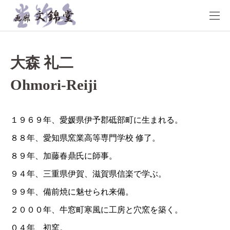
大森 礼二
Ohmori-Reiji
１９６９年、愛媛県伊予郡砥部町に生まれる。
８８年、愛知県窯業高等専門学校 修了。
８９年、加藤春鼎氏に師事。
９４年、三重県伊賀、滋賀県信楽で学ぶ。
９９年、備前焼に魅せられ来備。
２０００年、牛窓町寒風に工房と穴窯を築く。
０４年、初窯。