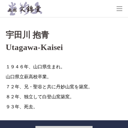
宇田川 抱青
Utagawa-Kaisei
１９４６年、山口県生まれ。
山口県立萩高校卒業。
７２年、兄・聖谷と共に丹妙山窯を築窯。
８２年、独立して白登山窯築窯。
９３年、死去。