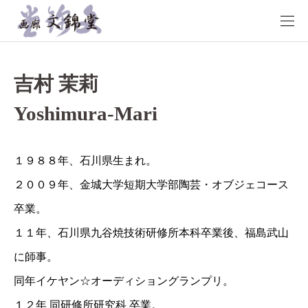
吉村 茉莉
Yoshimura-Mari
１９８８年、石川県生まれ。
２００９年、金城大学短期大学部陶芸・オブジェコース
卒業。
１１年、石川県九谷焼技術研修所本科卒業後、福島武山
に師事。
同年イケヤン☆オーディショングランプリ。
１２年 同研修所研究科 卒業。