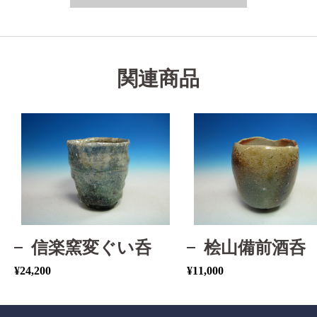
関連商品
信楽窯変ぐい呑
桧山備前酒呑
¥
24,200
¥
11,000