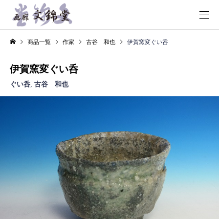
商品一覧
作家
古谷 和也
伊賀窯変ぐい呑
伊賀窯変ぐい呑
ぐい呑
,
古谷 和也