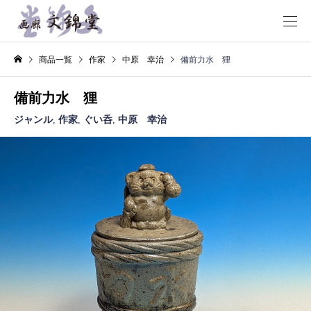
商品一覧
作家
中原 幸治
備前力水 狸
備前力水 狸
ジャンル
,
作家
,
ぐい呑
,
中原 幸治